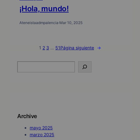
¡Hola, mundo!
Ateneistaadmpalencia
·
Mar 10, 2025
1
2
3
…
51
Página siguiente
→
S
e
a
r
c
h
Archive
mayo 2025
marzo 2025