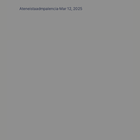
Ateneistaadmpalencia
·
Mar 12, 2025