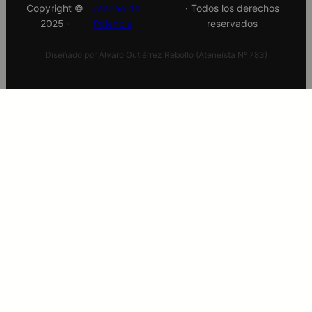
Copyright ©
Ateneo de
· Todos los derechos
2025 ·
Palencia
reservados
Diseñado por Álvaro Gutiérrez Rebollo (Ateneísta Nº 783)