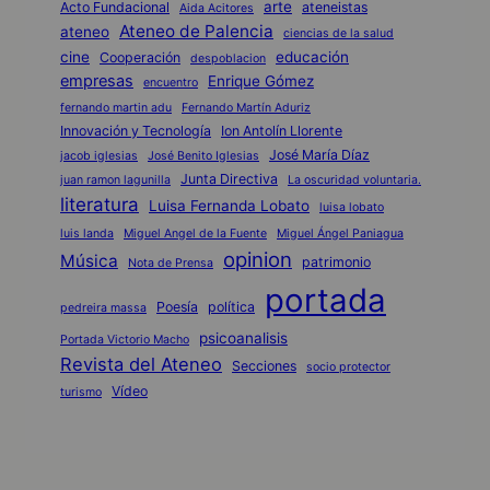
arte
Acto Fundacional
ateneistas
Aida Acitores
Ateneo de Palencia
ateneo
ciencias de la salud
cine
educación
Cooperación
despoblacion
empresas
Enrique Gómez
encuentro
fernando martin adu
Fernando Martín Aduriz
Innovación y Tecnología
Ion Antolín Llorente
José María Díaz
jacob iglesias
José Benito Iglesias
Junta Directiva
juan ramon lagunilla
La oscuridad voluntaria.
literatura
Luisa Fernanda Lobato
luisa lobato
luis landa
Miguel Angel de la Fuente
Miguel Ángel Paniagua
opinion
Música
patrimonio
Nota de Prensa
portada
Poesía
política
pedreira massa
psicoanalisis
Portada Victorio Macho
Revista del Ateneo
Secciones
socio protector
Vídeo
turismo