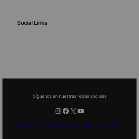
Social Links
Facebook
Twitter
LinkedIn
Instagram
Síguenos en nuestras redes sociales
Instagram
Facebook
X
YouTube
Aviso Legal
·
Condiciones Generales
·
Política de Privacidad