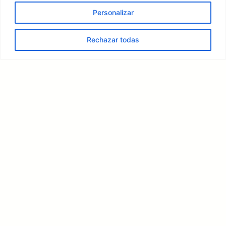
Copyright ©
Ateneo de
· Todos los derechos
2025 ·
Palencia
reservados
Personalizar
Diseñado por Álvaro Gutiérrez Rebollo (Ateneísta Nº 783)
Rechazar todas