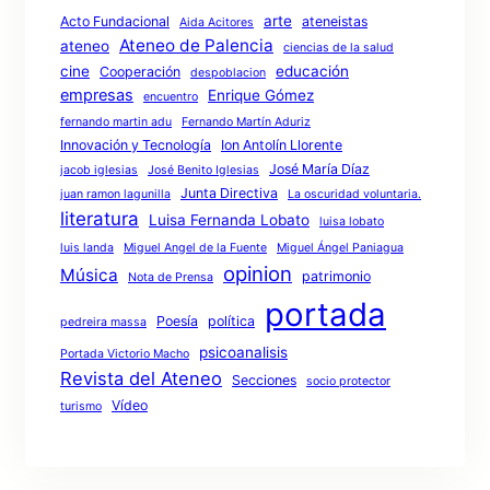
arte
Acto Fundacional
ateneistas
Aida Acitores
Ateneo de Palencia
ateneo
ciencias de la salud
cine
educación
Cooperación
despoblacion
empresas
Enrique Gómez
encuentro
fernando martin adu
Fernando Martín Aduriz
Innovación y Tecnología
Ion Antolín Llorente
José María Díaz
jacob iglesias
José Benito Iglesias
Junta Directiva
juan ramon lagunilla
La oscuridad voluntaria.
literatura
Luisa Fernanda Lobato
luisa lobato
luis landa
Miguel Angel de la Fuente
Miguel Ángel Paniagua
opinion
Música
patrimonio
Nota de Prensa
portada
Poesía
política
pedreira massa
psicoanalisis
Portada Victorio Macho
Revista del Ateneo
Secciones
socio protector
Vídeo
turismo