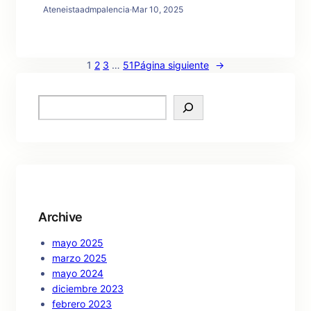
Ateneistaadmpalencia
·
Mar 10, 2025
1
2
3
…
51
Página siguiente
→
S
e
a
r
c
h
Archive
mayo 2025
marzo 2025
mayo 2024
diciembre 2023
febrero 2023