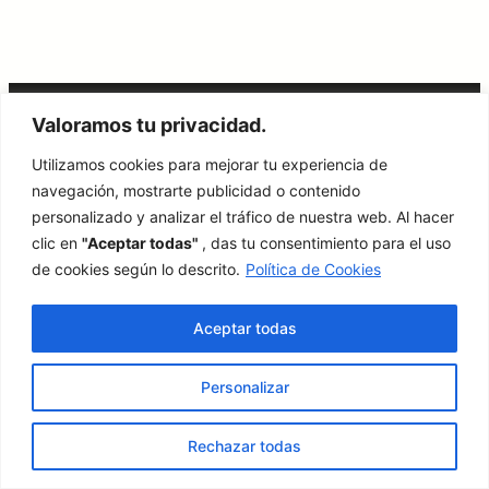
Valoramos tu privacidad.
Síguenos en nuestras redes sociales
Utilizamos cookies para mejorar tu experiencia de
Instagram
Facebook
X
YouTube
navegación, mostrarte publicidad o contenido
personalizado y analizar el tráfico de nuestra web. Al hacer
clic en
"Aceptar todas"
, das tu consentimiento para el uso
Aviso Legal
·
Condiciones Generales
·
Política de Privacidad
de cookies según lo descrito.
Política de Cookies
Copyright ©
Ateneo de
· Todos los derechos
Aceptar todas
2025 ·
Palencia
reservados
Diseñado por Álvaro Gutiérrez Rebollo (Ateneísta Nº 783)
Personalizar
Rechazar todas