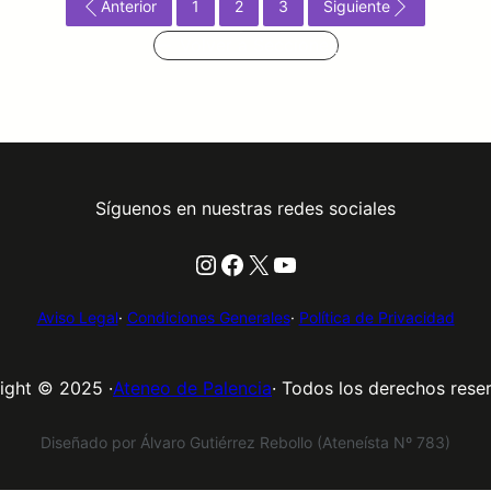
Anterior
1
2
3
Siguiente
Volver a Secciones
Síguenos en nuestras redes sociales
Instagram
Facebook
X
YouTube
Aviso Legal
·
Condiciones Generales
·
Política de Privacidad
ight © 2025 ·
Ateneo de Palencia
· Todos los derechos rese
Diseñado por Álvaro Gutiérrez Rebollo (Ateneísta Nº 783)