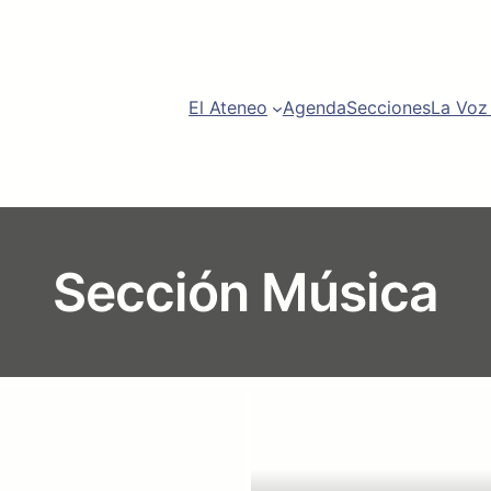
am
be
El Ateneo
Agenda
Secciones
La Voz
Sección Música