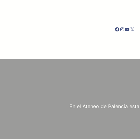
Saltar
al
contenido
Facebook
Instagr
YouTu
X
En el Ateneo de Palencia est