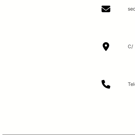
se
C/ 
Te