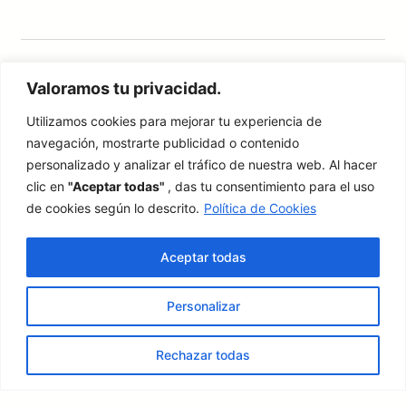
Valoramos tu privacidad.
Utilizamos cookies para mejorar tu experiencia de
navegación, mostrarte publicidad o contenido
Síguenos en nuestras redes sociales
personalizado y analizar el tráfico de nuestra web. Al hacer
Instagram
Facebook
X
YouTube
clic en
"Aceptar todas"
, das tu consentimiento para el uso
de cookies según lo descrito.
Política de Cookies
Aviso Legal
·
Condiciones Generales
·
Política de Privacidad
Aceptar todas
Copyright ©
Ateneo de
· Todos los derechos
2025 ·
Palencia
reservados
Personalizar
Diseñado por Álvaro Gutiérrez Rebollo (Ateneísta Nº 783)
Rechazar todas